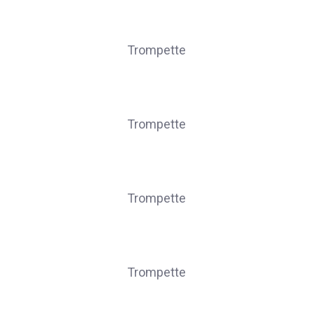
FOGUENNE Maël
Trompette
FOGUENNE Régis
Trompette
GIET Robin
Trompette
HOFFMANN Adrien
Trompette