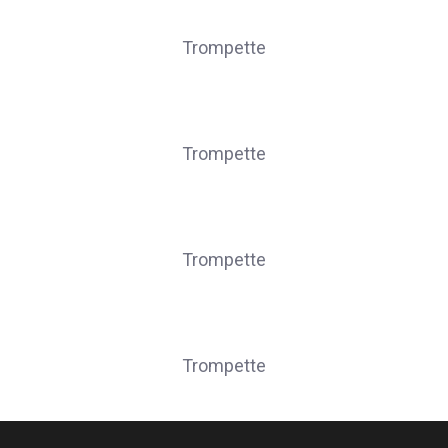
MARAITE Lionel
Trompette
MARICHAL Maxime
Trompette
SCHMITT Leïla
Trompette
SEPULCHRE Loïc
Trompette